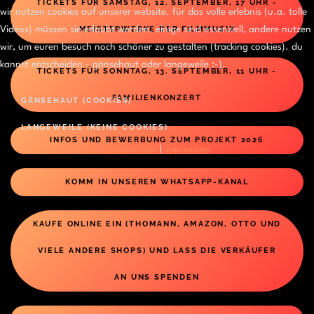
TICKETS FÜR SAMSTAG, 12. SEPTEMBER, 17 UHR -
wir nutzen cookies auf unserer website. für das volle erlebnis (u.a. tolle
Videos) müssen sie erlaubt werden. einige sind essenziell, andere nutzen
MEISTERWERKE DER FILMMUSIK
wir, um euren besuch noch schöner zu gestalten (tracking cookies). du
kannst entscheiden - gänsehaut oder langeweile :-).
TICKETS FÜR SONNTAG, 13. SEPTEMBER, 11 UHR -
FAMILIENKONZERT
GÄNSEHAUT (COOKIES)
LANGEWEILE (KEINE COOKIES)
INFOS UND BEWERBUNG ZUM PROJEKT 2026
datenschutz
|
impressum
KOMM IN UNSEREN WHATSAPP-KANAL
KAUFE ONLINE EIN (THOMANN, AMAZON, OTTO UND
VIELE ANDERE SHOPS) UND LASS DIE VERKÄUFER
AN UNS SPENDEN